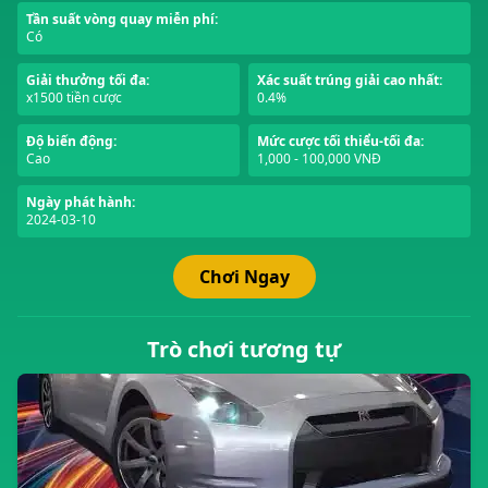
Tần suất vòng quay miễn phí:
Có
Giải thưởng tối đa:
Xác suất trúng giải cao nhất:
x1500 tiền cược
0.4%
Độ biến động:
Mức cược tối thiểu-tối đa:
Cao
1,000 - 100,000 VNĐ
Ngày phát hành:
2024-03-10
Chơi Ngay
Trò chơi tương tự