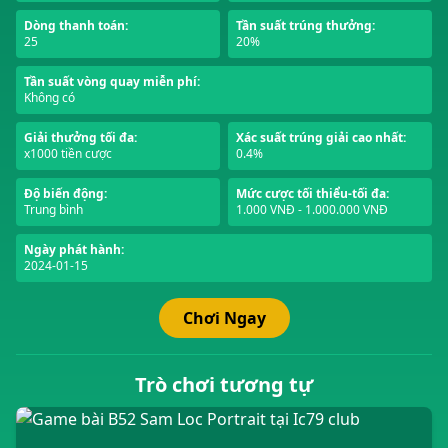
Dòng thanh toán:
Tần suất trúng thưởng:
25
20%
Tần suất vòng quay miễn phí:
Không có
Giải thưởng tối đa:
Xác suất trúng giải cao nhất:
x1000 tiền cược
0.4%
Độ biến động:
Mức cược tối thiểu-tối đa:
Trung bình
1.000 VNĐ - 1.000.000 VNĐ
Ngày phát hành:
2024-01-15
Chơi Ngay
Trò chơi tương tự